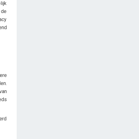
ijk
 de
vacy
end
ere
den.
van
eds
eerd