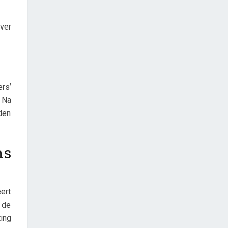
over
ers’
 Na
den
ns
ert
 de
ing