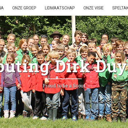
NA
ONZE GROEP
LIDMAATSCHAP
ONZE VISIE
SPELTA
outing Dirk Duy
Proud to be a Scout