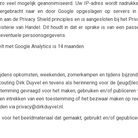
zo veel mogelijk geanonimiseerd. Uw IP-adres wordt nadrukkel
vergebracht naar en door Google opgeslagen op servers in
n aan de Privacy Shield principles en is aangesloten bij het Pri
terie van Handel. Dit houdt in dat er sprake is van een pass
 eventuele persoonsgegevens.
t met Google Analytics is 14 maanden.
tijdens opkomsten, weekenden, zomerkampen en tijdens bijzond
outing Dirk Duyvel en tevens als herinnering voor de (jeugd)le
oestemming gevraagd voor het maken, gebruiken en/of publiceren 
en en intrekken van een toestemming of het bezwaar maken op re
en via privacy@dirkduyvel.nl.
k voor het beeldmateriaal dat gemaakt, gebruikt en/of gepublic