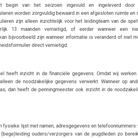
et begin van het seizoen ingevuld en ingeleverd door
lieren worden zorgvuldig bewaard in een afgesloten ruimte en n
ieren zijn alleen inzichtelijk voor het leidingteam van de spel
erlijk 13 maanden vernietigd, of eerder wanneer een ni
kan bijvoorbeeld zijn wanneer informatie is veranderd of niet m
heidsformulier direct vernietigd.
l heeft inzicht in de financiële gegevens. Omdat wij werken 
 alleen de noodzakelijke gegevens verwerkt. Wanneer op and
as, dan heeft de penningmeester ook inzicht in de noodzakeli
en fysieke lijst met namen, adresgegevens en telefoonnummers 
 (bege)leiding ouders/verzorgers van de jeugdleden zo bereik