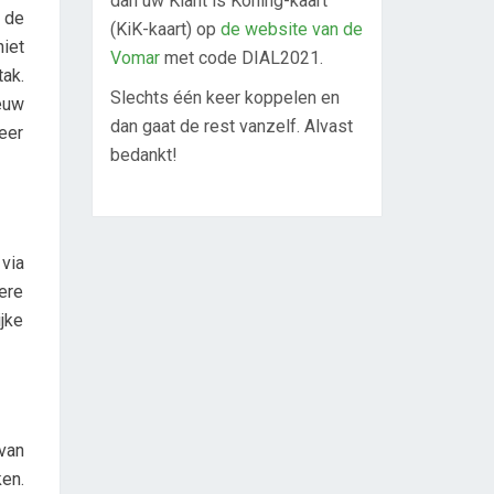
dan uw Klant is Koning-kaart
 de
(KiK-kaart) op
de website van de
iet
Vomar
met code DIAL2021.
tak.
Slechts één keer koppelen en
euw
dan gaat de rest vanzelf. Alvast
eer
bedankt!
via
ere
jke
van
en.