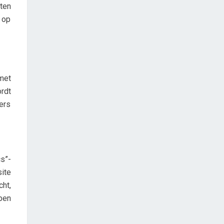
ten
n op
met
rdt
ers
s”-
ite
ht,
ben