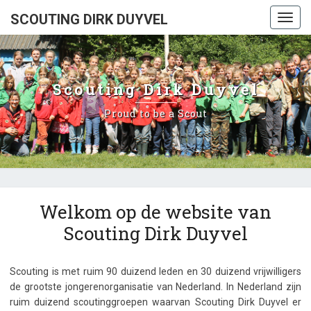
SCOUTING DIRK DUYVEL
Toggl
navig
Scouting Dirk Duyvel
Proud to be a Scout
Welkom
Welkom op de website van
op
Scouting Dirk Duyvel
de
website
van
Scouting is met ruim 90 duizend leden en 30 duizend vrijwilligers
Scouting
de grootste jongerenorganisatie van Nederland. In Nederland zijn
Dirk
ruim duizend scoutinggroepen waarvan Scouting Dirk Duyvel er
Duyvel