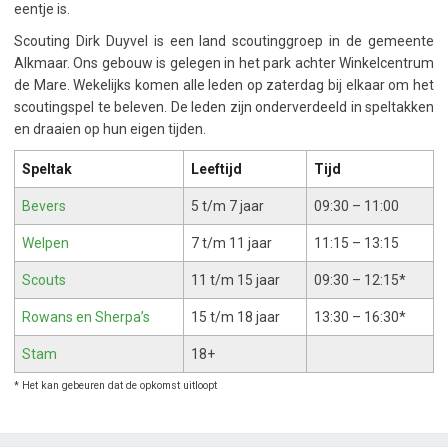
eentje is.
?
>
Scouting Dirk Duyvel is een land scoutinggroep in de gemeente
Alkmaar. Ons gebouw is gelegen in het park achter Winkelcentrum
de Mare. Wekelijks komen alle leden op zaterdag bij elkaar om het
scoutingspel te beleven. De leden zijn onderverdeeld in speltakken
en draaien op hun eigen tijden.
Speltak
Leeftijd
Tijd
Bevers
5 t/m 7 jaar
09:30 – 11:00
Welpen
7 t/m 11 jaar
11:15 – 13:15
Scouts
11 t/m 15 jaar
09:30 – 12:15*
Rowans en Sherpa’s
15 t/m 18 jaar
13:30 – 16:30*
Stam
18+
* Het kan gebeuren dat de opkomst uitloopt