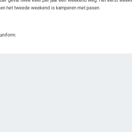
 ieder geval twee keer per jaar een weekend weg. Het eerst week
s en het tweede weekend is kamperen met pasen.
uniform.