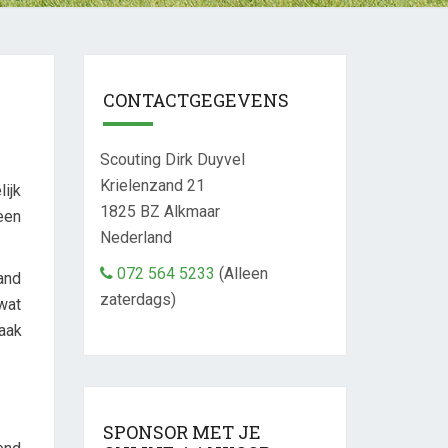
CONTACTGEGEVENS
Scouting Dirk Duyvel
Krielenzand 21
lijk
1825 BZ
Alkmaar
een
Nederland
072 564 5233
(Alleen
aand
zaterdags)
wat
aak
SPONSOR MET JE