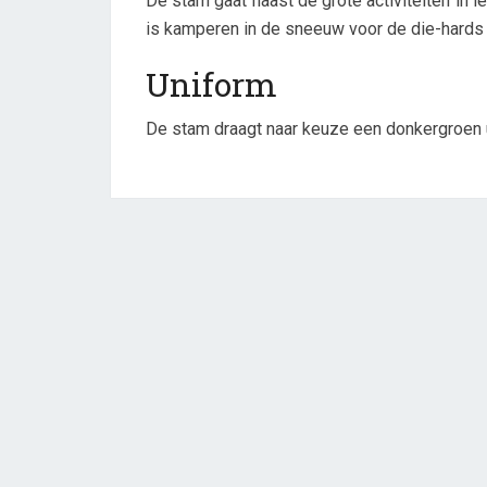
De stam gaat naast de grote activiteiten in
is kamperen in de sneeuw voor de die-hard
Uniform
De stam draagt naar keuze een donkergroen 