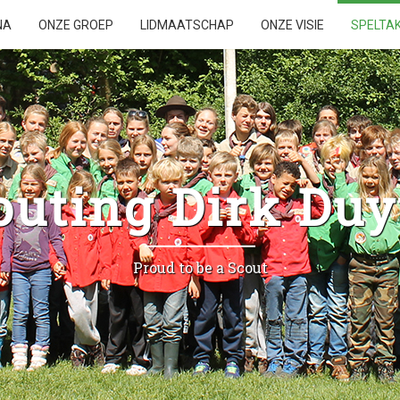
NA
ONZE GROEP
LIDMAATSCHAP
ONZE VISIE
SPELTA
outing Dirk Duy
Proud to be a Scout